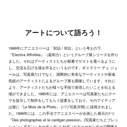
アートについて語ろう！
1999年にアニエスベーは「対話 / 対比」という考えの下、
『Elective Affinities』（親和力）というグループ展シリーズを作り
ました。それはアーティストたちが順番でゲストを選べるように
し、交流を広げる場を作るというものです。ギャラリー デュ ジュ
ールは、写真展だけでなく、国際的に有名なアーティストや新進
気鋭のアーティストによるグループ展も開催しています。それに
より、アーティストたちが様々な手段で表現したいことを伝える
場ができました。1985年には、アニエスベーは写真家たちにテー
マを提示して制作をしてもらう提案をしており、そのアイディア
は後に「Le Mois de la Photo」 (パリ写真月間) に採用されまし
た。1996年には、この手法でアニエスベーが企画した展示の1つ
『Des photographes et le cardigan pression』(写真家たちとプレッ
ション・ボタン・カーディガン) がポンピドゥーセンターで開催さ