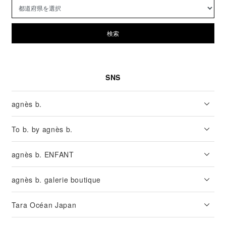
検索
SNS
agnès b.
To b. by agnès b.
agnès b. ENFANT
agnès b. galerie boutique
Tara Océan Japan