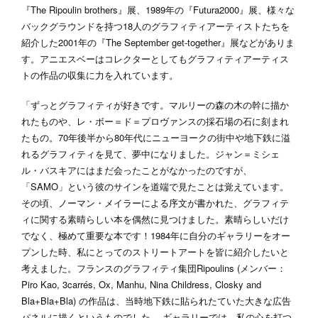
『The Ripoulin brothers』展、1989年の『Futura2000』展、様々な
バックグラウンドを持つ18人のグラフィティアーティストたちを
紹介した2001年の『The September get-together』展などがありま
す。アニエスベーはコレクターとしてもグラフィティアーティス
トの作品の収集に力を入れています。
「ずっとグラフィティが好きです。マルリーの森の木の幹に描か
れたものや、レ・ボー＝ド＝プロヴァンスの採石場の石に刻まれ
たもの。70年後半から80年代にニューヨークの街中や地下鉄に溢
れるグラフィティを見て、夢中になりました。ジャン＝ミシェ
ル・バスキアにはまだ会ったことがなかったのですが、
「SAMO」という彼のサインを道端で見たことは覚えています。
その頃、ノーマン・メイラーによる序文が書かれた、グラフィテ
ィに関する素晴らしい本を偶然に見つけました。素晴らしいだけ
でなく、極めて重要な本です！1984年に自分のギャラリーをオー
プンした時、私にとってのストリートアートを皆に紹介したいと
考えました。フランスのグラフィティ集団Ripoulins (メンバー：
Piro Kao, 3carrés, Ox, Manhu, Nina Childress, Closky and
Bla+Bla+Bla) の作品は、当時地下鉄に貼られたていた大きな広告
パネルに描くというものでした。 ギャラリーでは、私の心を打つ