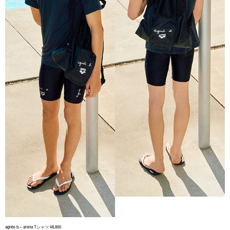
agnès b.× arena Tシャツ ¥8,800