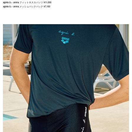
agnès b.× arena フィットネススパッツ ¥11,000
agnès b.× arena メッシュバックパック ¥7,150