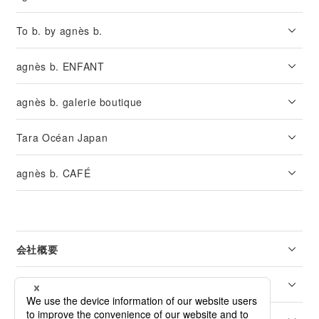
To b. by agnès b.
agnès b. ENFANT
agnès b. galerie boutique
Tara Océan Japan
agnès b. CAFÉ
会社概要
リーガル