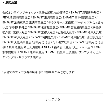
展開店舗
公式オンラインブティック / 銀座松屋店 /仙台藤崎店 / ENFANT 新宿伊勢丹店 /
FEMME 高崎高島屋店 / ENFANT 玉川高島屋店/ ENFANT 日本橋高島屋店 / /
ENFANT 池袋東武店 玉川高島屋店 / テラスモール湘南店 /マークイズみなとみら
い店 / 静岡伊勢丹店 / ENFANT 名古屋三越店/ FEMME 名古屋高島屋店 / 京都伊
勢丹店 / 京都大丸店 / ENFANT 京都大丸店 / 心斎橋大丸店 / FEMME 神戸大丸店 /
ENFANT 神戸大丸店 / ENFANT 梅田阪急店 / ENFANT 神戸阪急店 / 西宮阪急店 /
ENFANT 大阪高島屋店 / 広島そごう店 / ミナモア広島店 / ENFANT 広島そごう店
/伊予鉄高島屋店 岡山天満屋店 /ENFANT 福岡岩田屋店 / 大分トキハ店 / FEMME
熊本鶴屋店/ ENFANT 熊本鶴屋店 / FEMME 鹿児島山形屋店 /ワンフクオカビル
ディング店 / サクラマチ熊本店
*店舗での大人用水着の展開は松屋銀座店のみとなります。
シェアする