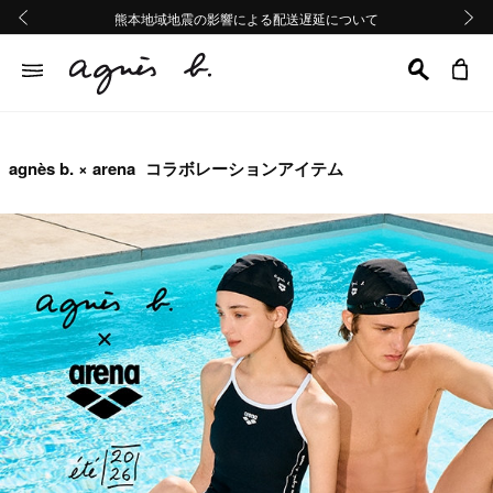
熊本地域地震の影響による配送遅延について
熊本地域地震の影響による配送遅延について
Summer Sale 2buy10%OFF!!
Summer Sale 2buy10%OFF!!
前の画像
次の画
agnès b. × arena コラボレーションアイテム