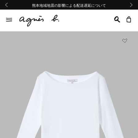
熊本地域地震の影響による配送遅延について
熊本地域地震の影響による配送遅延について
Summer Sale 2buy10%OFF!!
Summer Sale 2buy10%OFF!!
前の画像
次の画