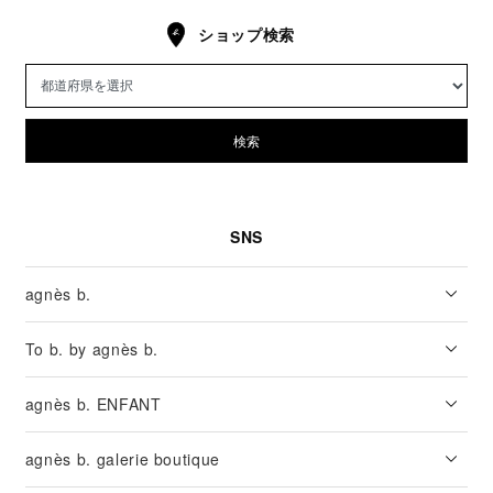
ショップ検索
検索
SNS
agnès b.
To b. by agnès b.
agnès b. ENFANT
agnès b. galerie boutique