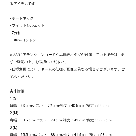
るアイテムです。
- ボートネック
- フィットシルエット
- 7分袖
- 100%コットン
※商品にアテンションカードや品質表示タグが付属している場合は、必
ずご確認の上、お取扱いください。
※仕様変更により、ネームの仕様が画像と異なる場合がございます。ご
了承ください。
実寸情報
1 (S)
肩幅：33ｃｍ/バスト：72ｃｍ/袖丈：40.5ｃｍ/身丈：56ｃｍ
2 (M)
肩幅：33.5ｃｍ/バスト：78ｃｍ/袖丈：41ｃｍ/身丈：56.5ｃｍ
3 (L)
肩幅：35.5ｃｍ/バスト：88ｃｍ/袖丈：41.5ｃｍ/身丈：58ｃｍ