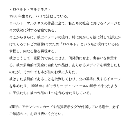
＜ロベルト・マルチネス＞
1956 年生まれ、パリで活動している。
ロベルト・マルチネスの作品は全て、私たちの社会におけるイメージと
その状況に対する省察である。
そこからさらに、彼はイメージの流れ、特に何かしら彼に対して訴えか
けてくるテレビの画像(そのため『ロベルト』という名が現れている)を
掌握し、内なる旅を再現する。
彼はこうして、意図的であるにせよ、偶発的にせよ、出会いを称賛す
る。彼の多角的で完全に自由な作品は、あらゆるメディアを精査したも
のだが、その中でも本が彼のお気に入りだ。
彼はまた規範的であることを批判しており、公の基準に反するイメージ
を集めたり、1996 年にギャラリー デュ ジュールの展示で行ったよう
に子供たちに彼の作品の 1 つを作らせたりしている。
※商品にアテンションカードや品質表示タグが付属している場合、必ず
ご確認の上、お取り扱いください。