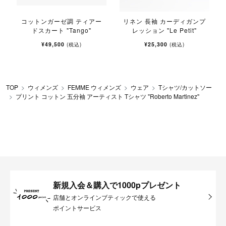
コットンガーゼ調 ティアー
リネン 長袖 カーディガンプ
i
ドスカート "Tango"
レッション "Le Petit"
¥49,500
¥25,300
(税込)
(税込)
TOP
ウィメンズ
FEMME ウィメンズ
ウェア
Tシャツ/カットソー
プリント コットン 五分袖 アーティスト Tシャツ "Roberto Martinez"
新規入会＆購入で1000pプレゼント
店舗とオンラインブティックで使える
ポイントサービス