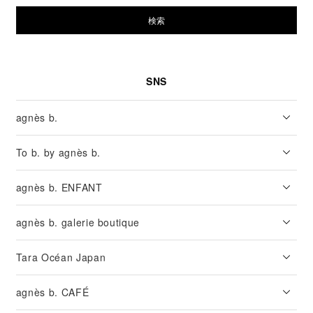
検索
SNS
agnès b.
To b. by agnès b.
agnès b. ENFANT
agnès b. galerie boutique
Tara Océan Japan
agnès b. CAFÉ