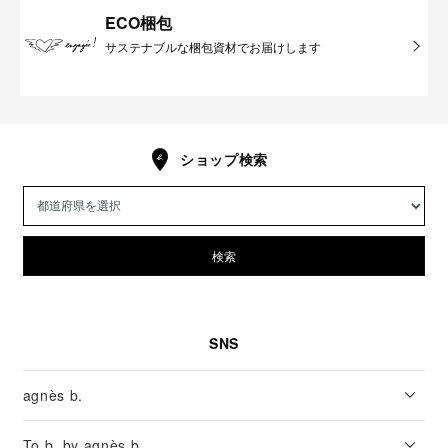
ECO梱包
サステナブルな梱包資材でお届けします
ショップ検索
検索
SNS
agnès b.
To b. by agnès b.