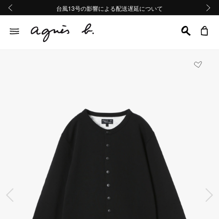
熊本地域地震の影響による配送遅延について
熊本地域地震の影響による配送遅延について
台風13号の影響による配送遅延について
Summer Sale 2buy10%OFF!!
Summer Sale 2buy10%OFF!!
前の画像
次の画
前の画像
次