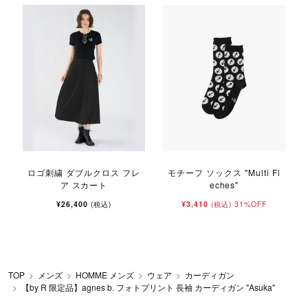
ロゴ刺繍 ダブルクロス フレ
モチーフ ソックス "Multi Fl
n
ア スカート
eches"
¥26,400
¥3,410
31%OFF
(税込)
(税込)
TOP
メンズ
HOMME メンズ
ウェア
カーディガン
【by R 限定品】agnes b. フォトプリント 長袖 カーディガン "Asuka"