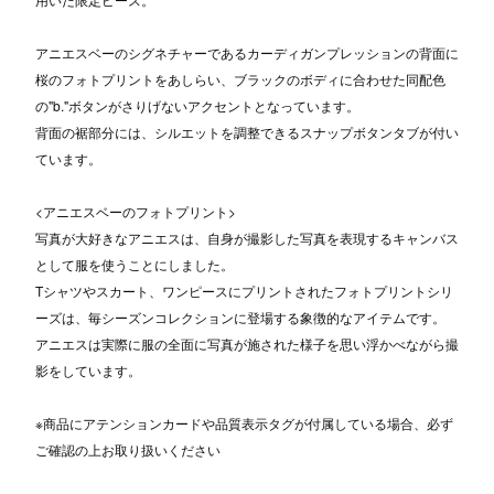
アニエスベーのシグネチャーであるカーディガンプレッションの背面に
桜のフォトプリントをあしらい、ブラックのボディに合わせた同配色
の"b."ボタンがさりげないアクセントとなっています。
背面の裾部分には、シルエットを調整できるスナップボタンタブが付い
ています。
<アニエスベーのフォトプリント>
写真が大好きなアニエスは、自身が撮影した写真を表現するキャンバス
として服を使うことにしました。
Tシャツやスカート、ワンピースにプリントされたフォトプリントシリ
ーズは、毎シーズンコレクションに登場する象徴的なアイテムです。
アニエスは実際に服の全面に写真が施された様子を思い浮かべながら撮
影をしています。
※商品にアテンションカードや品質表示タグが付属している場合、必ず
ご確認の上お取り扱いください