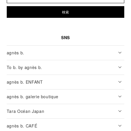
検索
SNS
agnès b.
To b. by agnès b.
agnès b. ENFANT
agnès b. galerie boutique
Tara Océan Japan
agnès b. CAFÉ