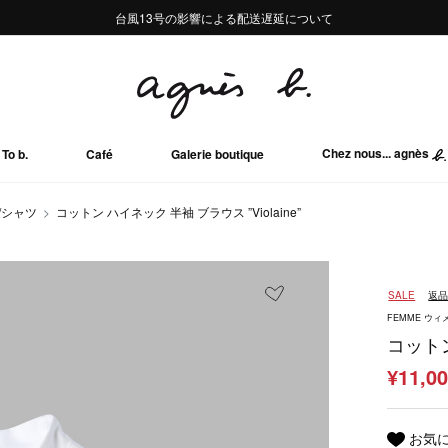
熊本地域地震の影響による配送遅延について
熊本地域地震の影響による配送遅延について
台風13号の影響による配送遅延について
Summer Sale 2buy10%OFF!!
Summer Sale 2buy10%OFF!!
Chez nous... agnès
To b.
Café
Galerie boutique
/シャツ
コットン ハイネック 半袖 ブラウス ”Violaine”
SALE
返
FEMME ウィ
コットン
¥11,0
お気