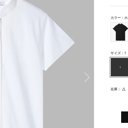
カラー：ホ
サイズ：1
1
次の画像
在庫：
△