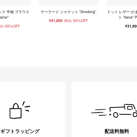
ック 半袖 ブラウス
テーラード ジャケット ”Smoking”
ドット レザー が
laine"
ト ”Irene”
¥41,800
50%OFF
(税込)
50%OFF
¥31,9
税込)
ギフトラッピング
配送料無料