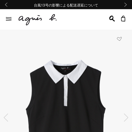
熊本地域地震の影響による配送遅延について
熊本地域地震の影響による配送遅延について
台風13号の影響による配送遅延について
Summer Sale 2buy10%OFF!!
Summer Sale 2buy10%OFF!!
前の画像
次の画
前の画像
次