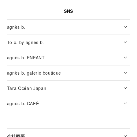
SNS
agnès b.
To b. by agnès b.
agnès b. ENFANT
agnès b. galerie boutique
Tara Océan Japan
agnès b. CAFÉ
会社概要