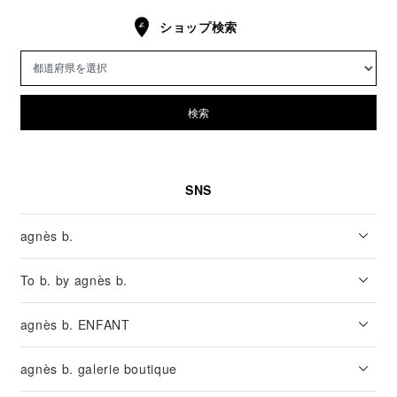
ショップ検索
検索
SNS
agnès b.
To b. by agnès b.
agnès b. ENFANT
agnès b. galerie boutique