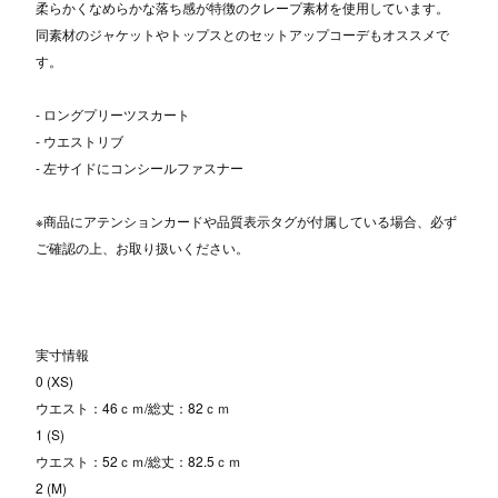
柔らかくなめらかな落ち感が特徴のクレープ素材を使用しています。
同素材のジャケットやトップスとのセットアップコーデもオススメで
す。
- ロングプリーツスカート
- ウエストリブ
- 左サイドにコンシールファスナー
※商品にアテンションカードや品質表示タグが付属している場合、必ず
ご確認の上、お取り扱いください。
実寸情報
0 (XS)
ウエスト：46ｃｍ/総丈：82ｃｍ
1 (S)
ウエスト：52ｃｍ/総丈：82.5ｃｍ
2 (M)