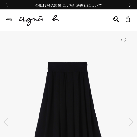
熊本地域地震の影響による配送遅延について
熊本地域地震の影響による配送遅延について
台風13号の影響による配送遅延について
Summer Sale 2buy10%OFF!!
Summer Sale 2buy10%OFF!!
前の画像
次の画
前の画像
次