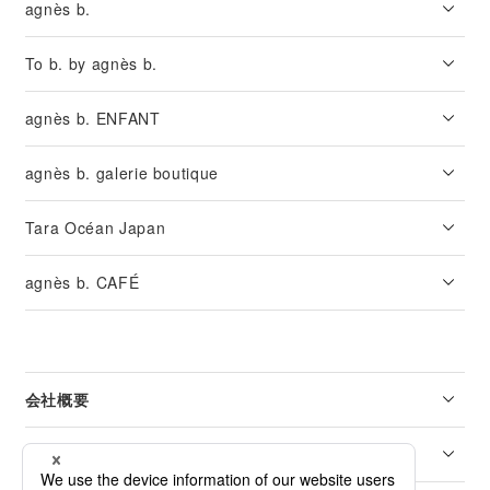
agnès b.
To b. by agnès b.
agnès b. ENFANT
agnès b. galerie boutique
Tara Océan Japan
agnès b. CAFÉ
会社概要
リーガル