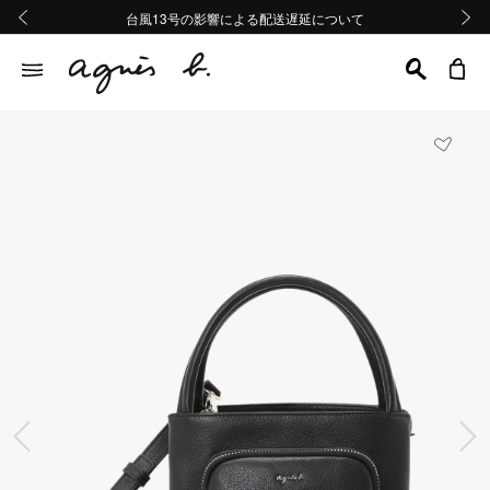
熊本地域地震の影響による配送遅延について
熊本地域地震の影響による配送遅延について
台風13号の影響による配送遅延について
Summer Sale 2buy10%OFF!!
Summer Sale 2buy10%OFF!!
前の画像
次の画
前の画像
次