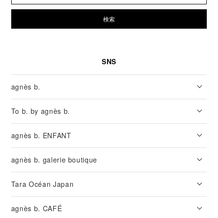
検索
SNS
agnès b.
To b. by agnès b.
agnès b. ENFANT
agnès b. galerie boutique
Tara Océan Japan
agnès b. CAFÉ