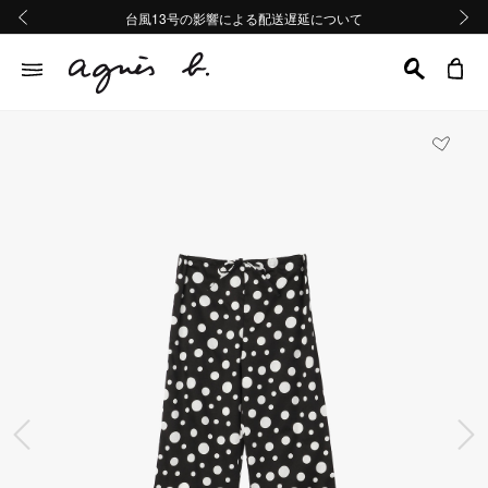
熊本地域地震の影響による配送遅延について
熊本地域地震の影響による配送遅延について
台風13号の影響による配送遅延について
Summer Sale 2buy10%OFF!!
Summer Sale 2buy10%OFF!!
前の画像
次の画
前の画像
次