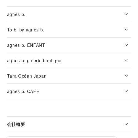
agnès b.
To b. by agnès b.
agnès b. ENFANT
agnès b. galerie boutique
Tara Océan Japan
agnès b. CAFÉ
会社概要