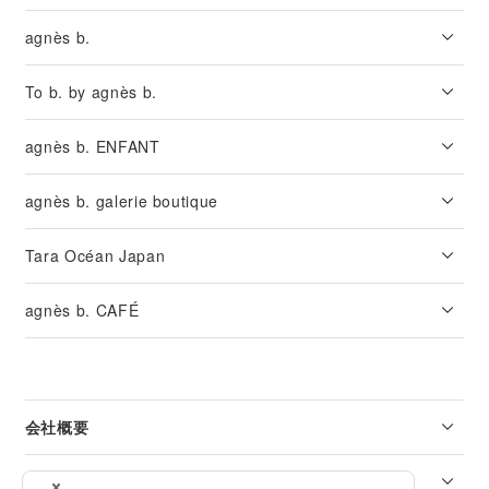
agnès b.
To b. by agnès b.
agnès b. ENFANT
agnès b. galerie boutique
Tara Océan Japan
agnès b. CAFÉ
会社概要
リーガル