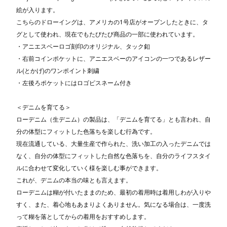
絵が入ります。
こちらのドローイングは、アメリカの1号店がオープンしたときに、タ
グとして使われ、現在でもたびたび商品の一部に使われています。
・アニエスベーロゴ刻印のオリジナル、タック釦
・右前コインポケットに、アニエスベーのアイコンの一つであるレザー
ル(とかげ)のワンポイント刺繍
・左後ろポケットにはロゴピスネーム付き
＜デニムを育てる＞
ローデニム（生デニム）の製品は、「デニムを育てる」とも言われ、自
分の体型にフィットした色落ちを楽しむ行為です。
現在流通している、大量生産で作られた、洗い加工の入ったデニムでは
なく、自分の体型にフィットした自然な色落ちを、自分のライフスタイ
ルに合わせて変化していく様を楽しむ事ができます。
これが、デニムの本当の味とも言えます。
ローデニムは糊が付いたままのため、最初の着用時は着用しわが入りや
すく、また、着心地もあまりよくありません。気になる場合は、一度洗
って糊を落としてからの着用をおすすめします。