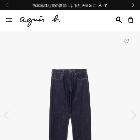
熊本地域地震の影響による配送遅延について
熊本地域地震の影響による配送遅延について
Summer Sale 2buy10%OFF!!
Summer Sale 2buy10%OFF!!
前の画像
次の画
前の画像
次