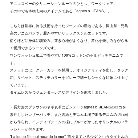
アニエスベーのクリエーションルーツのひとつ、ワークウェア。
その中でも本物志向のアイテムである「agnes b. JEANS」。
こちらは世界に誇る技術を持ったジーンズの産地である、岡山県・児島
産のデニムパンツ。履きやすいリラックスシルエットです。
使うほどに身体に馴染み、穿き心地がよくなり、変化を楽しみながら永
く愛用できるジーンズです。
ワンウォッシュ加工で着やすい100%コットンのセルビッチデニムで
す。
ステッチには、グレーカラーを採用し、オリジナリティを出し、タック
釦、リベット、ステッチカラーをグレーで統一しシックな印象に仕上げ
ています。
タイムレスかつジェンダーレスなデザインを追求しました。
・長方形のブラウンのヤギ表革にビンテージagnes b. JEANSのロゴを
素押ししたレザーパッチ、また古紙とデニム工場で出るデニムの切れ端
から作られ、インディゴデニムの様にブルーがかったオリジナルのフラ
ッシャーが付きます。
"La jeune fille qui regarde la mer" (海を見ている少女)というタイトルの