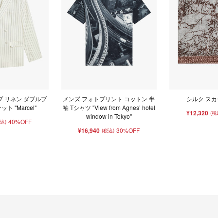
プ リネン ダブルブ
メンズ フォトプリント コットン 半
シルク スカーフ
ト "Marcel"
袖 Tシャツ "View from Agnes’ hotel
¥12,320
(税
window in Tokyo"
40%OFF
税込)
¥16,940
30%OFF
(税込)