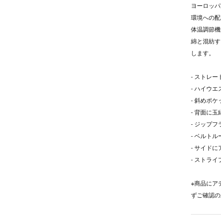
ヨーロッパ
環境への配
体温調節機
綿と混紡す
します。
- ストレ
- ハイウエ
- 斜めポケ
- 背面に
- ジップ
- ベルト
- サイド
- ストライ
※商品にア
ずご確認の