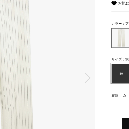
お気
カラー：ア
サイズ：3
次の画像
36
在庫：
△