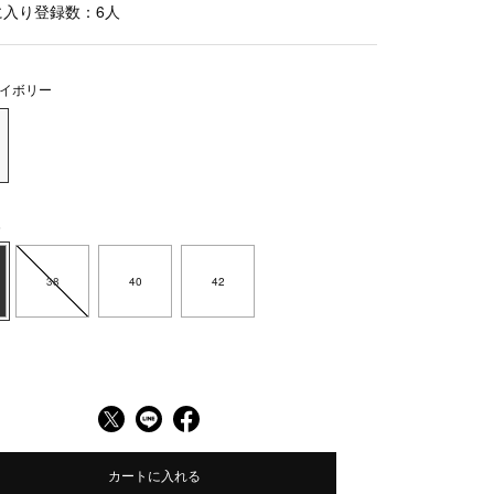
に入り登録数：
6
人
イボリー
6
38
40
42
カートに入れる