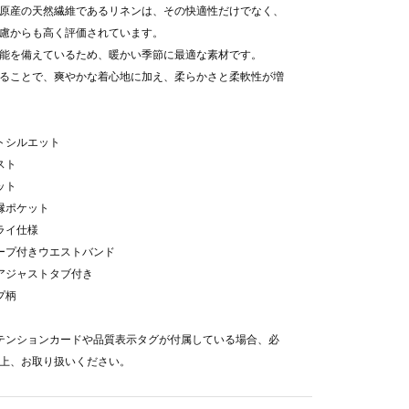
原産の天然繊維であるリネンは、その快適性だけでなく、
慮からも高く評価されています。
能を備えているため、暖かい季節に最適な素材です。
ることで、爽やかな着心地に加え、柔らかさと柔軟性が増
ートシルエット
スト
ット
玉縁ポケット
フライ仕様
ループ付きウエストバンド
にアジャストタブ付き
プ柄
テンションカードや品質表示タグが付属している場合、必
上、お取り扱いください。