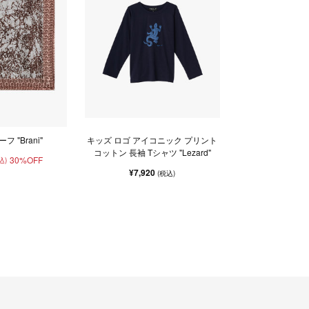
 "Brani"
キッズ ロゴ アイコニック プリント
コットン 長袖 Tシャツ "Lezard"
30%OFF
込)
¥7,920
(税込)