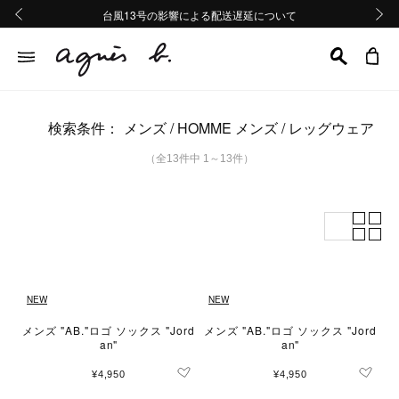
熊本地域地震の影響による配送遅延について
熊本地域地震の影響による配送遅延について
台風13号の影響による配送遅延について
Summer Sale 2buy10%OFF!!
Summer Sale 2buy10%OFF!!
前の画像
次の画
検索条件：
メンズ
HOMME メンズ
レッグウェア
（全13件中 1～13件）
NEW
NEW
メンズ "AB."ロゴ ソックス "Jord
メンズ "AB."ロゴ ソックス "Jord
an"
an"
¥4,950
¥4,950