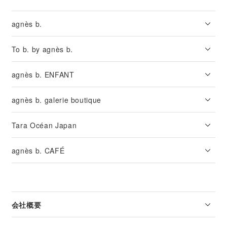
agnès b.
To b. by agnès b.
agnès b. ENFANT
agnès b. galerie boutique
Tara Océan Japan
agnès b. CAFÉ
会社概要