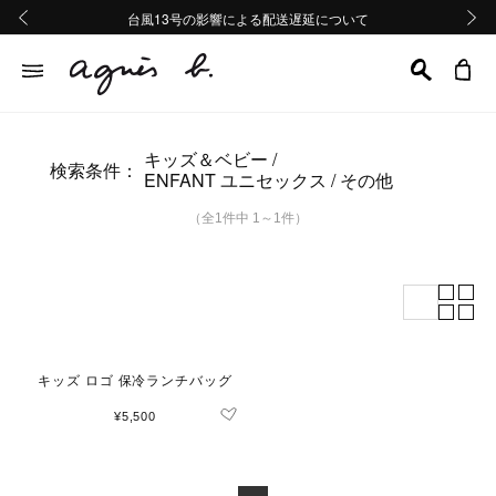
熊本地域地震の影響による配送遅延について
熊本地域地震の影響による配送遅延について
台風13号の影響による配送遅延について
Summer Sale 2buy10%OFF!!
Summer Sale 2buy10%OFF!!
前の画像
次の画
キッズ＆ベビー
検索条件：
ENFANT ユニセックス
その他
（全1件中 1～1件）
キッズ ロゴ 保冷ランチバッグ
¥5,500