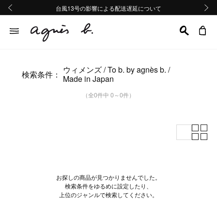
熊本地域地震の影響による配送遅延について
熊本地域地震の影響による配送遅延について
台風13号の影響による配送遅延について
Summer Sale 2buy10%OFF!!
Summer Sale 2buy10%OFF!!
前の画像
次の画
ウィメンズ
To b. by agnès b.
検索条件：
Made in Japan
（全0件中 0～0件）
お探しの商品が見つかりませんでした。
検索条件をゆるめに設定したり、
上位のジャンルで検索してください。