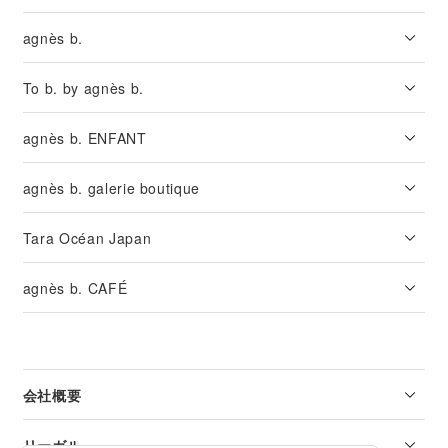
agnès b.
To b. by agnès b.
agnès b. ENFANT
agnès b. galerie boutique
Tara Océan Japan
agnès b. CAFÉ
会社概要
リーガル