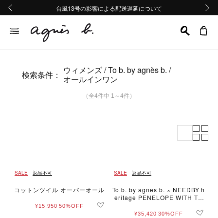
熊本地域地震の影響による配送遅延について
熊本地域地震の影響による配送遅延について
台風13号の影響による配送遅延について
Summer Sale 2buy10%OFF!!
Summer Sale 2buy10%OFF!!
前の画像
次の画
ウィメンズ
To b. by agnès b.
検索条件：
オールインワン
（全4件中 1～4件）
SALE
返品不可
SALE
返品不可
コットンツイル オーバーオール
To b. by agnes b. × NEEDBY h
eritage PENELOPE WITH TO
B.
¥15,950
50%OFF
¥35,420
30%OFF