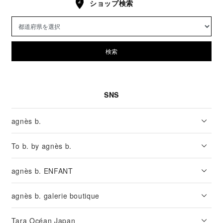
ショップ検索
検索
SNS
agnès b.
To b. by agnès b.
agnès b. ENFANT
agnès b. galerie boutique
Tara Océan Japan