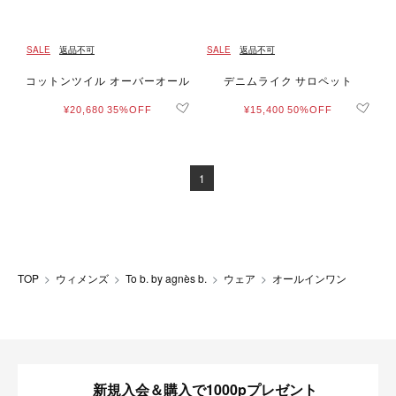
SALE
返品不可
SALE
返品不可
コットンツイル オーバーオール
デニムライク サロペット
¥20,680
35%OFF
¥15,400
50%OFF
1
TOP
ウィメンズ
To b. by agnès b.
ウェア
オールインワン
新規入会＆購入で1000pプレゼント