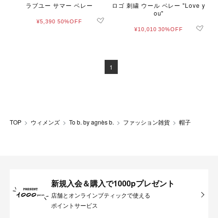
ラブユー サマー ベレー
ロゴ 刺繍 ウール ベレー "Love y
ou"
¥5,390
50%OFF
¥10,010
30%OFF
1
TOP
ウィメンズ
To b. by agnès b.
ファッション雑貨
帽子
新規入会＆購入で1000pプレゼント
店舗とオンラインブティックで使える
ポイントサービス