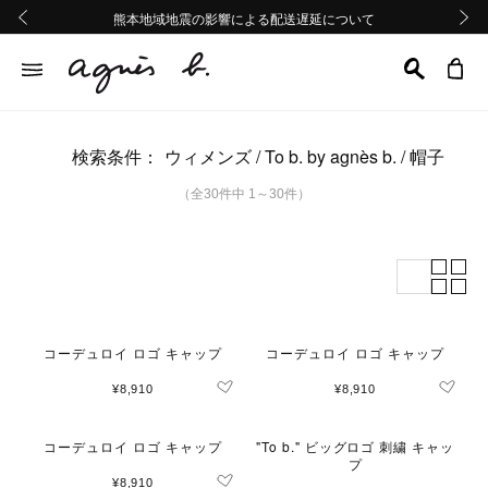
熊本地域地震の影響による配送遅延について
熊本地域地震の影響による配送遅延について
Summer Sale 2buy10%OFF!!
Summer Sale 2buy10%OFF!!
前の画像
次の画
検索条件：
ウィメンズ
To b. by agnès b.
帽子
（全30件中 1～30件）
コーデュロイ ロゴ キャップ
コーデュロイ ロゴ キャップ
¥8,910
¥8,910
コーデュロイ ロゴ キャップ
"To b." ビッグロゴ 刺繍 キャッ
プ
¥8,910