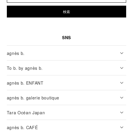
検索
SNS
agnès b.
To b. by agnès b.
agnès b. ENFANT
agnès b. galerie boutique
Tara Océan Japan
agnès b. CAFÉ