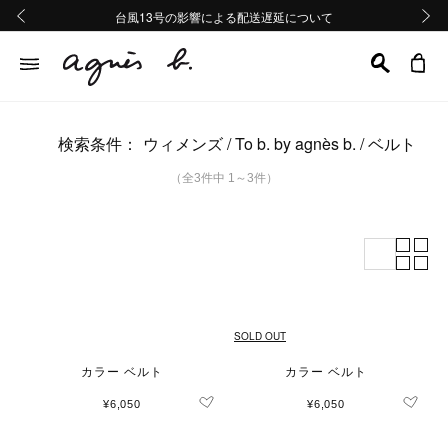
熊本地域地震の影響による配送遅延について
熊本地域地震の影響による配送遅延について
台風13号の影響による配送遅延について
Summer Sale 2buy10%OFF!!
Summer Sale 2buy10%OFF!!
前の画像
次の画
検索条件：
ウィメンズ
To b. by agnès b.
ベルト
（全3件中 1～3件）
SOLD OUT
カラー ベルト
カラー ベルト
¥6,050
¥6,050