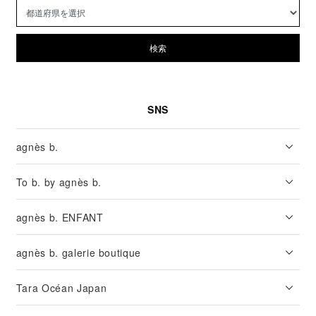
検索
SNS
agnès b.
To b. by agnès b.
agnès b. ENFANT
agnès b. galerie boutique
Tara Océan Japan