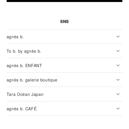
SNS
agnès b.
To b. by agnès b.
agnès b. ENFANT
agnès b. galerie boutique
Tara Océan Japan
agnès b. CAFÉ