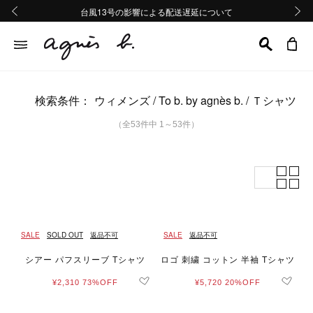
熊本地域地震の影響による配送遅延について
熊本地域地震の影響による配送遅延について
台風13号の影響による配送遅延について
Summer Sale 2buy10%OFF!!
Summer Sale 2buy10%OFF!!
前の画像
次の画
検索条件：
ウィメンズ
To b. by agnès b.
Ｔシャツ
（全53件中 1～53件）
SALE
SOLD OUT
返品不可
SALE
返品不可
シアー パフスリーブ Tシャツ
ロゴ 刺繍 コットン 半袖 Tシャツ
¥2,310
73%OFF
¥5,720
20%OFF