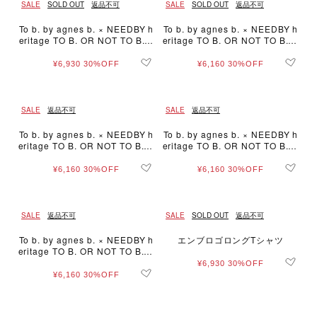
SALE
SOLD OUT
返品不可
SALE
SOLD OUT
返品不可
To b. by agnes b. × NEEDBY h
To b. by agnes b. × NEEDBY h
eritage TO B. OR NOT TO B. B
eritage TO B. OR NOT TO B. M
IG TS
INI TS
¥6,930
30%OFF
¥6,160
30%OFF
SALE
返品不可
SALE
返品不可
To b. by agnes b. × NEEDBY h
To b. by agnes b. × NEEDBY h
eritage TO B. OR NOT TO B. M
eritage TO B. OR NOT TO B. M
INI TS
INI TS
¥6,160
30%OFF
¥6,160
30%OFF
SALE
返品不可
SALE
SOLD OUT
返品不可
To b. by agnes b. × NEEDBY h
エンブロゴロングTシャツ
eritage TO B. OR NOT TO B. M
INI TS
¥6,930
30%OFF
¥6,160
30%OFF