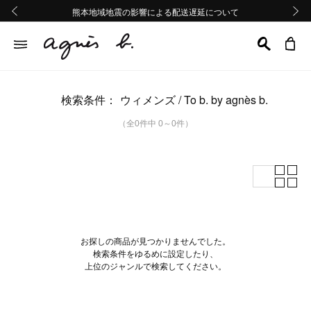
熊本地域地震の影響による配送遅延について
熊本地域地震の影響による配送遅延について
Summer Sale 2buy10%OFF!!
Summer Sale 2buy10%OFF!!
前の画像
次の画
検索条件：
ウィメンズ
To b. by agnès b.
（全0件中 0～0件）
お探しの商品が見つかりませんでした。
検索条件をゆるめに設定したり、
上位のジャンルで検索してください。