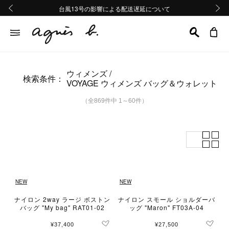
熊本地域地震の影響による配送遅延について
熊本地域地震の影響による配送遅延について
台風13号の影響による配送遅延について
Summer Sale 2buy10%OFF!!
Summer Sale 2buy10%OFF!!
前の画像
次の画
ウィメンズ
検索条件：
VOYAGE ウィメンズ バッグ＆ウォレット
（全869件中 1～60件）
NEW
NEW
ナイロン 2way ラージ ボストン
ナイロン スモール ショルダーバ
バッグ "My bag" RAT01-02
ッグ "Maron" FT03A-04
¥37,400
¥27,500