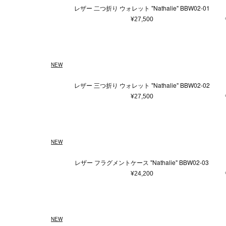
マフラー・ストール
レザー 二つ折り ウォレット "Nathalie" BBW02-01
ポーチ
¥27,500
ベルト
レッグウェア
シューズ
NEW
手袋
サングラス
レザー 三つ折り ウォレット "Nathalie" BBW02-02
ハンカチ・タオル
¥27,500
その他
NEW
レザー フラグメントケース "Nathalie" BBW02-03
¥24,200
NEW