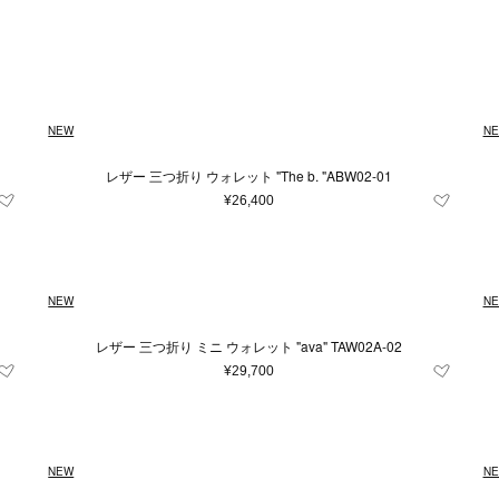
Japan
キッズ＆ベビー
再入荷アイテム
XXS
イエロー系
財布＆小物
XS
ユニセックス
S
シルバー系
M
時計
L
ルダーバッグ
財布
時計
系
m
23.5cm
グレー系
24cm
〜
ブルー系
24.5cm
25c
レ
¥
トバッグ
コインケース
条件をクリア
条件をクリア
条件をクリア
条件をクリア
条件をクリア
この条件で絞り込む
この条件で絞り込む
この条件で絞り込む
この条件で絞り込む
この条件で絞り込む
ル系
m
ドバッグ
80cm
オレンジ系
カードケース＆パスケース
85cm
90cm
95cm
条件をクリア
この条件で絞り込む
NEW
N
クパック
キーケース＆キーホルダー
3.5
4
4.5
5
7
トンバッグ
スマホグッズ
レザー 三つ折り ウォレット "The b. "ABW02-01
条件をクリア
この条件で絞り込む
ィバッグ
その他
11
11.5
12.5
13
13.5
¥26,400
バッグ
31
32
33
34
35
35
39
39.5
40
40.5
41
NEW
N
50
52
54
56
58
60
レザー 三つ折り ミニ ウォレット "ava" TAW02A-02
100
105
110
¥29,700
雑貨
条件をクリア
この条件で絞り込む
NEW
N