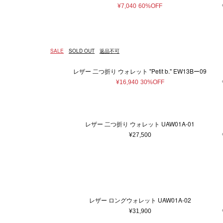
¥7,040
60%OFF
SALE
SOLD OUT
返品不可
レザー 二つ折り ウォレット "Petit b." EW13Bー09
¥16,940
30%OFF
レザー 二つ折り ウォレット UAW01A-01
¥27,500
レザー ロングウォレット UAW01A-02
¥31,900