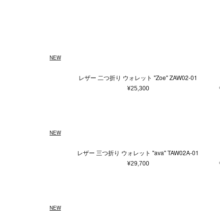
ウェア
ウィメンズ
5XS
通常商品
通常価格
在庫あり
Made in France
ホワイト
4XS
予約商品
セール
メンズ
バッグ
Made in 
ベージュ
3XS
アウター
ショ
Free
ピンク系
22.5cm
ゴールド
23c
¥
トップス/シャツ
トー
58cm
ニット/セーター
ブラウン系
59cm
パープ
75c
ハン
NEW
カーディガン
バッ
0
1
2
3
Tシャツ/カットソー
ボス
レザー 二つ折り ウォレット "Zoe" ZAW02-01
スウェット/パーカー
ボデ
9.5
10
10.5
¥25,300
パンツ
エコ
28
29
30
スカート
ワンピース
37.5
38
38.5
NEW
オールインワン
44
46
48
その他ウェア
レザー 三つ折り ウォレット "ava" TAW02A-01
85
90
95
¥29,700
ファッション雑貨
本/雑貨
帽子
本＆
ヘアアクセサリー
NEW
アクセサリー