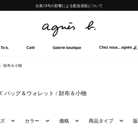
熊本地域地震の影響による配送遅延について
熊本地域地震の影響による配送遅延について
台風13号の影響による配送遅延について
Summer Sale 2buy10%OFF!!
Summer Sale 2buy10%OFF!!
Chez nous... agnès
To b.
Café
Galerie boutique
財布＆小物
ンズ バッグ＆ウォレット
財布＆小物
ズ
カラー
価格
商品タイプ
販