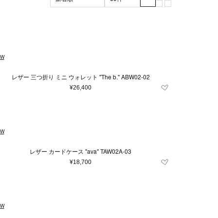
ブラック系
マザーズグッズ
XL
XXL
グリーン系
3XL
マザーズバッグ
m
ッド系
56cm
その他
57cm
105cm
110cm
EW
7.5
8
8.5
9
レザー 三つ折り ミニ ウォレット "The b." ABW02-02
24
26
27
¥26,400
.5
36
37
41.5
42
43
EW
62
64
80
レザー カードケース "ava" TAW02A-03
¥18,700
EW