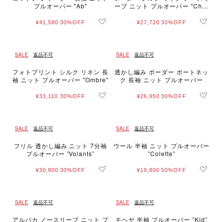
プルオーバー "Ab"
ーブ ニット プルオーバー "Char
leston"
¥41,580
30%OFF
¥27,720
30%OFF
SALE
返品不可
SALE
返品不可
フォトプリント シルク リネン 長
透かし編み ボーダー ボートネッ
袖 ニット プルオーバー "Ombre"
ク 長袖 ニット プルオーバー
¥33,110
30%OFF
¥26,950
30%OFF
SALE
返品不可
SALE
返品不可
フリル 透かし編み ニット 7分袖
ウール 半袖 ニット プルオーバー
プルオーバー ”Volants”
”Colette”
¥30,800
30%OFF
¥19,800
50%OFF
SALE
返品不可
SALE
返品不可
アルパカ ノースリーブ ニット プ
モヘヤ 半袖 プルオーバー ”Kid”