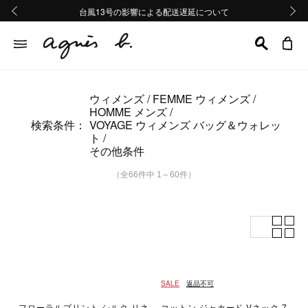
熊本地域地震の影響による配送遅延について
熊本地域地震の影響による配送遅延について
台風13号の影響による配送遅延について
Summer Sale 2buy10%OFF!!
Summer Sale 2buy10%OFF!!
前の画像
次の画
ウィメンズ
FEMME ウィメンズ
HOMME メンズ
検索条件：
VOYAGE ウィメンズ バッグ＆ウォレッ
ト
その他条件
（全66件中 1～60件）
SALE
返品不可
フローラルプリント シルク リネ
コットン ジャカード Vネック 7