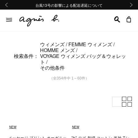
熊本地域地震の影響による配送遅延について
熊本地域地震の影響による配送遅延について
台風13号の影響による配送遅延について
Summer Sale 2buy10%OFF!!
Summer Sale 2buy10%OFF!!
前の画像
次の画
ウィメンズ
FEMME ウィメンズ
HOMME メンズ
検索条件：
VOYAGE ウィメンズ バッグ＆ウォレッ
ト
その他条件
（全354件中 1～60件）
NEW
NEW
メッセージ プリント オーガニッ
"b" ロゴ 刺繍 コットン 半袖 Tシ