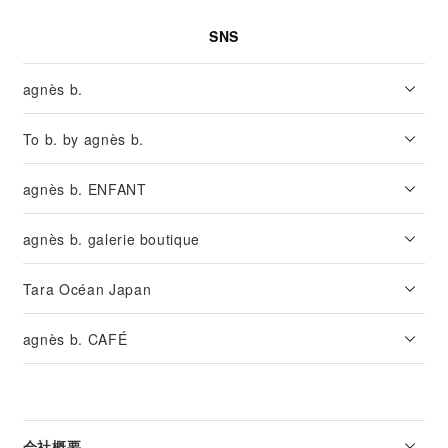
SNS
agnès b.
To b. by agnès b.
agnès b. ENFANT
agnès b. galerie boutique
Tara Océan Japan
agnès b. CAFÉ
会社概要