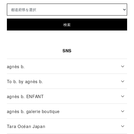
検索
SNS
agnès b.
To b. by agnès b.
agnès b. ENFANT
agnès b. galerie boutique
Tara Océan Japan