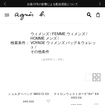
熊本地域地震の影響による配送遅延について
熊本地域地震の影響による配送遅延について
台風13号の影響による配送遅延について
Summer Sale 2buy10%OFF!!
Summer Sale 2buy10%OFF!!
前の画像
次の画
ウィメンズ
FEMME ウィメンズ
HOMME メンズ
検索条件：
VOYAGE ウィメンズ バッグ＆ウォレッ
ト
その他条件
（全4件中 1～4件）
ショルダーバッグ WAS10-03
ナイロンウェストポーチ"Air" XA
H03-04
¥49,500