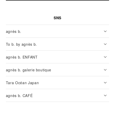
SNS
agnès b.
To b. by agnès b.
agnès b. ENFANT
agnès b. galerie boutique
Tara Océan Japan
agnès b. CAFÉ