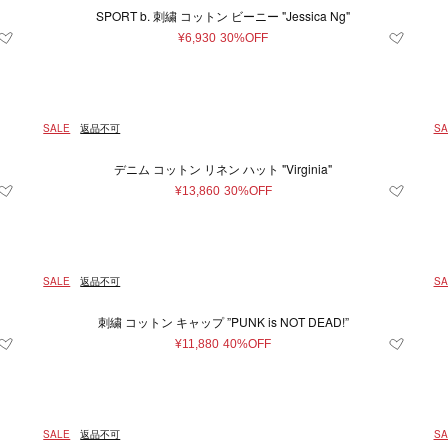
SPORT b. 刺繍 コットン ビーニー "Jessica Ng"
¥6,930
30%OFF
SALE
返品不可
SA
デニム コットン リネン ハット "Virginia"
¥13,860
30%OFF
SALE
返品不可
SA
条件をクリア
この条件で絞り込む
刺繍 コットン キャップ ”PUNK is NOT DEAD!”
¥11,880
40%OFF
SALE
返品不可
SA