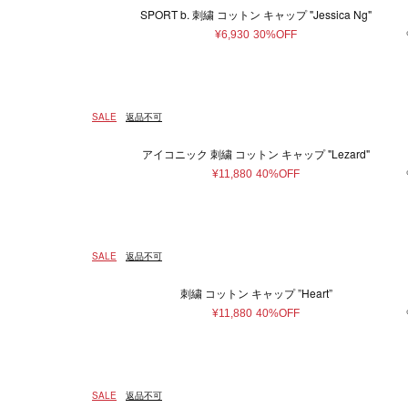
マフラー・ストール
SPORT b. 刺繍 コットン キャップ "Jessica Ng"
ポーチ
¥6,930
30%OFF
ベルト
レッグウェア
シューズ
SALE
返品不可
手袋
サングラス
アイコニック 刺繍 コットン キャップ "Lezard"
ハンカチ・タオル
¥11,880
40%OFF
その他
SALE
返品不可
刺繍 コットン キャップ ”Heart”
¥11,880
40%OFF
SALE
返品不可