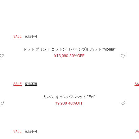
Japan
キッズ＆ベビー
再入荷アイテム
XXS
イエロー系
財布＆小物
XS
ユニセックス
S
シルバー系
M
時計
L
ルダーバッグ
財布
時計
系
m
23.5cm
グレー系
24cm
〜
ブルー系
24.5cm
25c
レ
¥
トバッグ
コインケース
条件をクリア
条件をクリア
条件をクリア
条件をクリア
条件をクリア
この条件で絞り込む
この条件で絞り込む
この条件で絞り込む
この条件で絞り込む
この条件で絞り込む
ル系
m
ドバッグ
80cm
オレンジ系
カードケース＆パスケース
85cm
90cm
95cm
条件をクリア
この条件で絞り込む
SALE
返品不可
クパック
キーケース＆キーホルダー
3.5
4
4.5
5
7
トンバッグ
スマホグッズ
ドット プリント コットン リバーシブル ハット "Monia"
条件をクリア
この条件で絞り込む
ィバッグ
その他
11
11.5
12.5
13
13.5
¥13,090
30%OFF
バッグ
31
32
33
34
35
35
39
39.5
40
40.5
41
SALE
返品不可
SA
50
52
54
56
58
60
リネン キャンバス ハット "Evi"
100
105
110
¥9,900
40%OFF
雑貨
条件をクリア
この条件で絞り込む
SALE
返品不可
SA