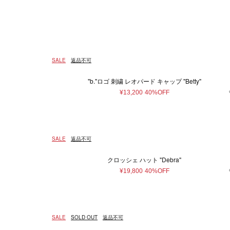
ウェア
ウィメンズ
5XS
通常商品
通常価格
在庫あり
Made in France
ホワイト
4XS
予約商品
セール
メンズ
バッグ
Made in 
ベージュ
3XS
アウター
ショ
Free
ピンク系
22.5cm
ゴールド
23c
¥
トップス/シャツ
トー
58cm
ニット/セーター
ブラウン系
59cm
パープ
75c
ハン
SALE
返品不可
カーディガン
バッ
0
1
2
3
Tシャツ/カットソー
ボス
"b."ロゴ 刺繍 レオパード キャップ "Betty"
スウェット/パーカー
ボデ
9.5
10
10.5
¥13,200
40%OFF
パンツ
エコ
28
29
30
スカート
ワンピース
37.5
38
38.5
SALE
返品不可
オールインワン
44
46
48
その他ウェア
クロッシェ ハット "Debra"
85
90
95
¥19,800
40%OFF
ファッション雑貨
本/雑貨
帽子
本＆
ヘアアクセサリー
SALE
SOLD OUT
返品不可
アクセサリー