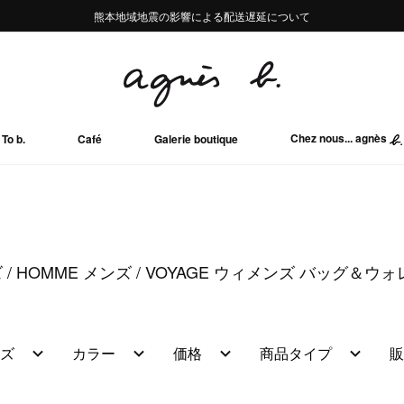
熊本地域地震の影響による配送遅延について
熊本地域地震の影響による配送遅延について
Summer Sale 2buy10%OFF!!
Summer Sale 2buy10%OFF!!
Chez nous... agnès
To b.
Café
Galerie boutique
ズ
HOMME メンズ
VOYAGE ウィメンズ バッグ＆ウ
ズ
カラー
価格
商品タイプ
販