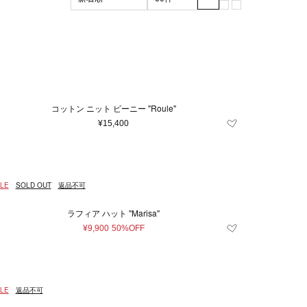
ブラック系
マザーズグッズ
XL
XXL
グリーン系
3XL
マザーズバッグ
m
ッド系
56cm
その他
57cm
105cm
110cm
7.5
8
8.5
9
コットン ニット ビーニー "Roule"
24
26
27
¥15,400
.5
36
37
41.5
42
43
LE
SOLD OUT
返品不可
62
64
80
ラフィア ハット "Marisa"
¥9,900
50%OFF
LE
返品不可