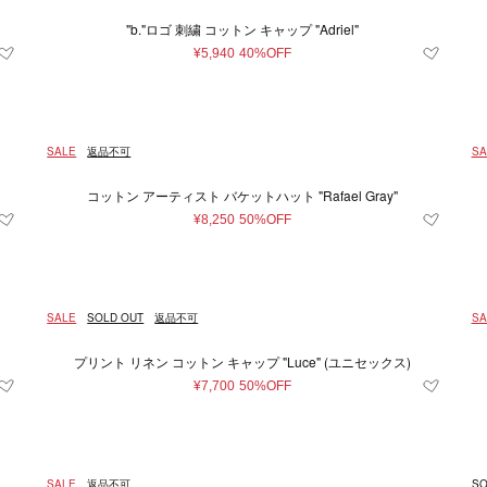
"b."ロゴ 刺繍 コットン キャップ "Adriel"
¥5,940
40%OFF
SALE
返品不可
SA
コットン アーティスト バケットハット "Rafael Gray"
¥8,250
50%OFF
SALE
SOLD OUT
返品不可
SA
プリント リネン コットン キャップ "Luce" (ユニセックス)
¥7,700
50%OFF
SALE
返品不可
SO