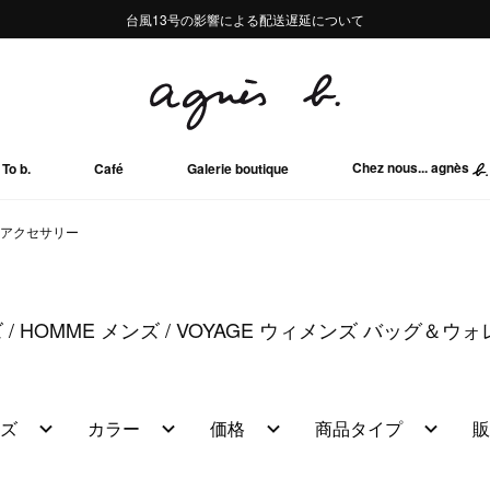
熊本地域地震の影響による配送遅延について
熊本地域地震の影響による配送遅延について
台風13号の影響による配送遅延について
Summer Sale 2buy10%OFF!!
Summer Sale 2buy10%OFF!!
Chez nous... agnès
To b.
Café
Galerie boutique
アクセサリー
ズ
HOMME メンズ
VOYAGE ウィメンズ バッグ＆ウ
ズ
カラー
価格
商品タイプ
販