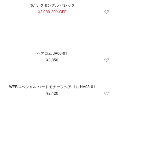
”b.” レクタングル バレッタ
¥3,080
30%OFF
ヘアゴム JA06‐01
¥3,850
WEBスペシャル ハートモチーフヘアゴム HA03-01
¥2,420