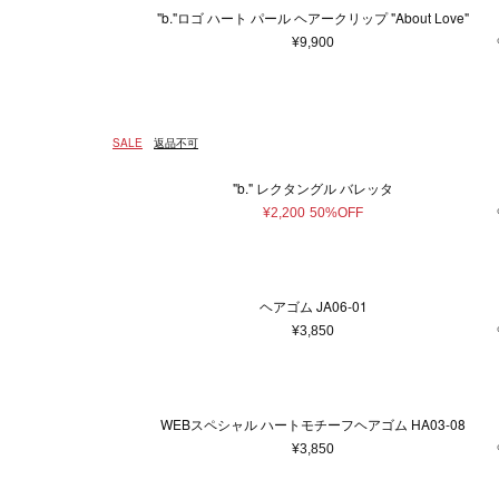
マフラー・ストール
"b."ロゴ ハート パール ヘアークリップ "About Love"
ポーチ
¥9,900
ベルト
レッグウェア
シューズ
SALE
返品不可
手袋
サングラス
"b." レクタングル バレッタ
ハンカチ・タオル
¥2,200
50%OFF
その他
ヘアゴム JA06‐01
¥3,850
WEBスペシャル ハートモチーフヘアゴム HA03-08
¥3,850