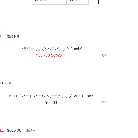
ブラック系
マザーズグッズ
XL
XXL
グリーン系
3XL
マザーズバッグ
m
ッド系
56cm
その他
57cm
105cm
110cm
LE
返品不可
7.5
8
8.5
9
フラワー シルク ヘアバレッタ "Lucie"
24
26
27
¥13,750
50%OFF
.5
36
37
41.5
42
43
LD OUT
62
64
80
"b."ロゴ ハート パール ヘアークリップ "About Love"
¥9,900
LE
SOLD OUT
返品不可