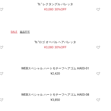
”b.” レクタングル バレッタ
¥3,080
30%OFF
SALE
返品不可
"b."ロゴ オーバル ヘアバレッタ
¥3,080
30%OFF
WEBスペシャル ハートモチーフヘアゴム HA03-01
条件をクリア
この条件で絞り込む
¥2,420
WEBスペシャル ハートモチーフヘアゴム HA03-08
¥3,850