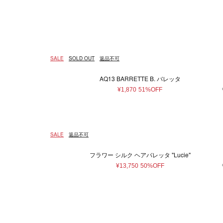
ウェア
ウィメンズ
5XS
通常商品
通常価格
在庫あり
Made in France
ホワイト
4XS
予約商品
セール
メンズ
バッグ
Made in 
ベージュ
3XS
アウター
ショ
Free
ピンク系
22.5cm
ゴールド
23c
¥
トップス/シャツ
トー
58cm
ニット/セーター
ブラウン系
59cm
パープ
75c
ハン
SALE
SOLD OUT
返品不可
カーディガン
バッ
0
1
2
3
Tシャツ/カットソー
ボス
AQ13 BARRETTE B. バレッタ
スウェット/パーカー
ボデ
9.5
10
10.5
¥1,870
51%OFF
パンツ
エコ
28
29
30
スカート
ワンピース
37.5
38
38.5
SALE
返品不可
オールインワン
44
46
48
その他ウェア
フラワー シルク ヘアバレッタ "Lucie"
85
90
95
¥13,750
50%OFF
ファッション雑貨
本/雑貨
帽子
本＆
ヘアアクセサリー
アクセサリー