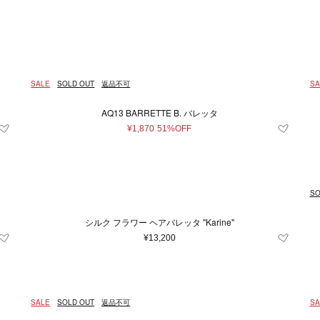
Japan
キッズ＆ベビー
再入荷アイテム
XXS
イエロー系
財布＆小物
XS
ユニセックス
S
シルバー系
M
時計
L
ルダーバッグ
財布
時計
系
m
23.5cm
グレー系
24cm
〜
ブルー系
24.5cm
25c
レ
¥
トバッグ
コインケース
条件をクリア
条件をクリア
条件をクリア
条件をクリア
条件をクリア
この条件で絞り込む
この条件で絞り込む
この条件で絞り込む
この条件で絞り込む
この条件で絞り込む
ル系
m
ドバッグ
80cm
オレンジ系
カードケース＆パスケース
85cm
90cm
95cm
条件をクリア
この条件で絞り込む
SALE
SOLD OUT
返品不可
SA
クパック
キーケース＆キーホルダー
3.5
4
4.5
5
7
トンバッグ
スマホグッズ
AQ13 BARRETTE B. バレッタ
条件をクリア
この条件で絞り込む
ィバッグ
その他
11
11.5
12.5
13
13.5
¥1,870
51%OFF
バッグ
31
32
33
34
35
35
39
39.5
40
40.5
41
SO
50
52
54
56
58
60
シルク フラワー ヘアバレッタ "Karine"
100
105
110
¥13,200
雑貨
条件をクリア
この条件で絞り込む
SALE
SOLD OUT
返品不可
SA