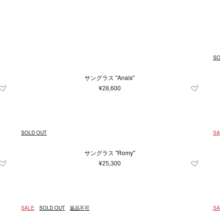
Japan
キッズ＆ベビー
再入荷アイテム
XXS
イエロー系
財布＆小物
XS
ユニセックス
S
シルバー系
M
時計
L
ルダーバッグ
財布
時計
系
m
23.5cm
グレー系
24cm
〜
ブルー系
24.5cm
25c
レ
¥
トバッグ
コインケース
条件をクリア
条件をクリア
条件をクリア
条件をクリア
条件をクリア
この条件で絞り込む
この条件で絞り込む
この条件で絞り込む
この条件で絞り込む
この条件で絞り込む
ル系
m
ドバッグ
80cm
オレンジ系
カードケース＆パスケース
85cm
90cm
95cm
条件をクリア
この条件で絞り込む
SO
クパック
キーケース＆キーホルダー
3.5
4
4.5
5
7
トンバッグ
スマホグッズ
サングラス "Anais"
条件をクリア
この条件で絞り込む
ィバッグ
その他
11
11.5
12.5
13
13.5
¥28,600
バッグ
31
32
33
34
35
35
39
39.5
40
40.5
41
SOLD OUT
SA
50
52
54
56
58
60
サングラス "Romy"
100
105
110
¥25,300
雑貨
条件をクリア
この条件で絞り込む
SALE
SOLD OUT
返品不可
SA