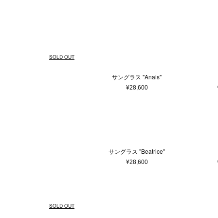
ウェア
ウィメンズ
5XS
通常商品
通常価格
在庫あり
Made in France
ホワイト
4XS
予約商品
セール
メンズ
バッグ
Made in 
ベージュ
3XS
アウター
ショ
Free
ピンク系
22.5cm
ゴールド
23c
¥
トップス/シャツ
トー
58cm
ニット/セーター
ブラウン系
59cm
パープ
75c
ハン
SOLD OUT
カーディガン
バッ
0
1
2
3
Tシャツ/カットソー
ボス
サングラス "Anais"
スウェット/パーカー
ボデ
9.5
10
10.5
¥28,600
パンツ
エコ
28
29
30
スカート
ワンピース
37.5
38
38.5
オールインワン
44
46
48
その他ウェア
サングラス "Beatrice"
85
90
95
¥28,600
ファッション雑貨
本/雑貨
帽子
本＆
ヘアアクセサリー
SOLD OUT
アクセサリー