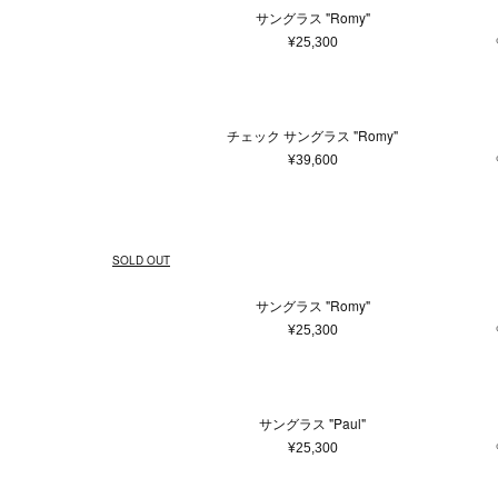
マフラー・ストール
サングラス "Romy"
ポーチ
¥25,300
ベルト
レッグウェア
シューズ
チェック サングラス "Romy"
手袋
¥39,600
サングラス
ハンカチ・タオル
その他
SOLD OUT
サングラス "Romy"
¥25,300
サングラス "Paul"
¥25,300