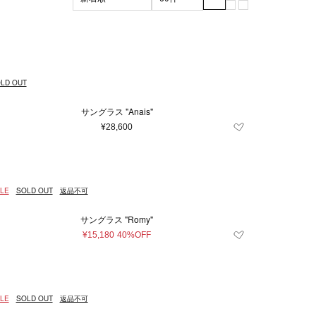
ブラック系
マザーズグッズ
XL
XXL
グリーン系
3XL
マザーズバッグ
m
ッド系
56cm
その他
57cm
105cm
110cm
LD OUT
7.5
8
8.5
9
サングラス "Anais"
24
26
27
¥28,600
.5
36
37
41.5
42
43
LE
SOLD OUT
返品不可
62
64
80
サングラス "Romy"
¥15,180
40%OFF
LE
SOLD OUT
返品不可