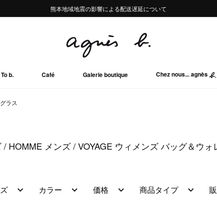
熊本地域地震の影響による配送遅延について
熊本地域地震の影響による配送遅延について
Summer Sale 2buy10%OFF!!
Summer Sale 2buy10%OFF!!
Chez nous... agnès
To b.
Café
Galerie boutique
グラス
ズ
HOMME メンズ
VOYAGE ウィメンズ バッグ＆ウ
ズ
カラー
価格
商品タイプ
販