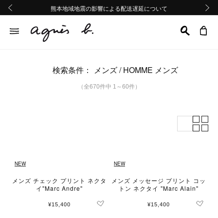
熊本地域地震の影響による配送遅延について
熊本地域地震の影響による配送遅延について
台風13号の影響による配送遅延について
Summer Sale 2buy10%OFF!!
Summer Sale 2buy10%OFF!!
前の画像
次の画
検索条件：
メンズ
HOMME メンズ
（全670件中 1～60件）
NEW
NEW
メンズ チェック プリント ネクタ
メンズ メッセージ プリント コッ
イ"Marc Andre"
トン ネクタイ "Marc Alain"
¥15,400
¥15,400