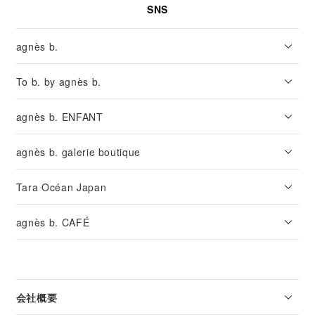
SNS
agnès b.
To b. by agnès b.
agnès b. ENFANT
agnès b. galerie boutique
Tara Océan Japan
agnès b. CAFÉ
会社概要