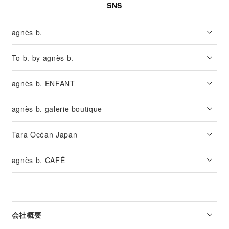
SNS
agnès b.
To b. by agnès b.
agnès b. ENFANT
agnès b. galerie boutique
Tara Océan Japan
agnès b. CAFÉ
会社概要