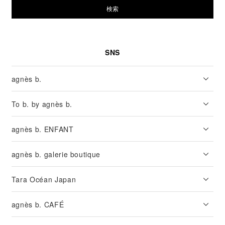
検索
SNS
agnès b.
To b. by agnès b.
agnès b. ENFANT
agnès b. galerie boutique
Tara Océan Japan
agnès b. CAFÉ