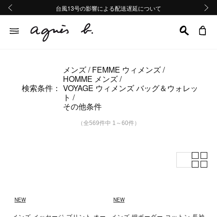
熊本地域地震の影響による配送遅延について
熊本地域地震の影響による配送遅延について
台風13号の影響による配送遅延について
Summer Sale 2buy10%OFF!!
Summer Sale 2buy10%OFF!!
前の画像
次の画
メンズ
FEMME ウィメンズ
HOMME メンズ
検索条件：
VOYAGE ウィメンズ バッグ＆ウォレッ
ト
その他条件
（全569件中 1～60件）
NEW
NEW
メンズ メッセージ プリント オー
メンズ 細ボーダー コットン 長袖