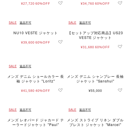
¥27,720
60%OFF
¥34,760
60%OFF
SALE
返品不可
SALE
返品不可
NU10 VESTE ジャケット
【セットアップ対応商品】US23
VESTE ジャケット
¥39,600
60%OFF
¥31,680
60%OFF
SALE
返品不可
メンズ デニム ショールカラー 長
メンズ デニム シャンブレー 長袖
袖 ジャケット "Loritz"
ジャケット "Sanshui"
¥41,580
40%OFF
¥55,000
SALE
返品不可
SALE
返品不可
メンズ レオパード ジャカード テ
メンズ ストライプ リネン ダブル
ーラードジャケット "Paul"
ブレスト ジャケット "Marcel"