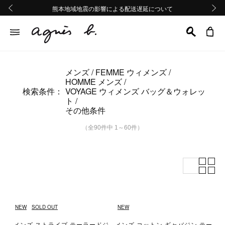
熊本地域地震の影響による配送遅延について
熊本地域地震の影響による配送遅延について
Summer Sale 2buy10%OFF!!
Summer Sale 2buy10%OFF!!
前の画像
次の画
メンズ
FEMME ウィメンズ
HOMME メンズ
検索条件：
VOYAGE ウィメンズ バッグ＆ウォレッ
ト
その他条件
（全90件中 1～60件）
NEW
SOLD OUT
NEW
メンズ ストライプ テーラードジ
メンズ コットン ギャバジン テー