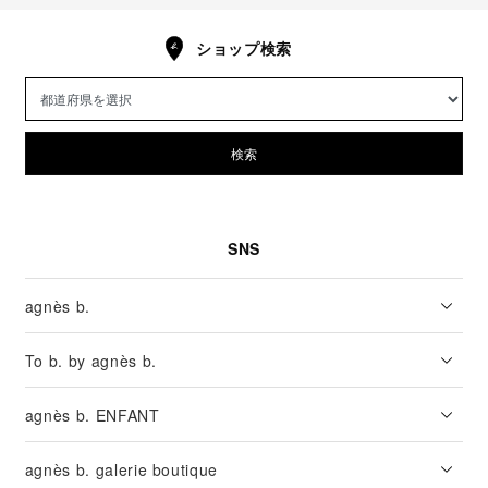
ショップ検索
検索
SNS
agnès b.
To b. by agnès b.
agnès b. ENFANT
agnès b. galerie boutique