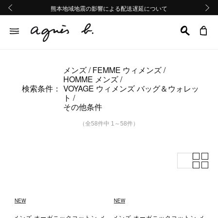
熊本地域地震の影響による配送遅延について
熊本地域地震の影響による配送遅延について
Summer Sale 2buy10%OFF!!
Summer Sale 2buy10%OFF!!
前の画像
次の画
メンズ
FEMME ウィメンズ
HOMME メンズ
検索条件：
VOYAGE ウィメンズ バッグ＆ウォレッ
ト
その他条件
（全58件中 1～58件）
NEW
NEW
メンズ オーガニックコットン メ
メンズ オーガニックコットン メ