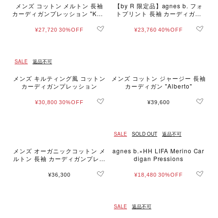
メンズ コットン メルトン 長袖
【by R 限定品】agnes b. フォ
カーディガンプレッション "Khel
トプリント 長袖 カーディガン
ian"
"Asuka"
¥27,720
30%OFF
¥23,760
40%OFF
SALE
返品不可
メンズ キルティング風 コットン
メンズ コットン ジャージー 長袖
カーディガンプレッション
カーディガン "Alberto"
¥30,800
30%OFF
¥39,600
SALE
SOLD OUT
返品不可
メンズ オーガニックコットン メ
agnes b.×HH LIFA Merino Car
ルトン 長袖 カーディガンプレッ
digan Pressions
ション "Nacre" [Made in Franc
e]
¥36,300
¥18,480
30%OFF
SALE
返品不可