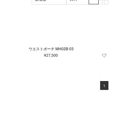
ブラック系
マザーズグッズ
XL
XXL
グリーン系
3XL
マザーズバッグ
m
ッド系
56cm
その他
57cm
105cm
110cm
7.5
8
8.5
9
ウエストポーチ MH02B-03
24
26
27
¥27,500
.5
36
37
42
43
44
1
62
64
100