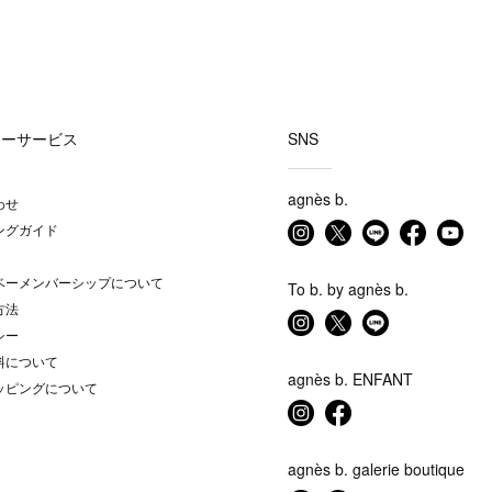
マーサービス
SNS
agnès b.
わせ
ングガイド
ベーメンバーシップについて
To b. by agnès b.
方法
シー
料について
agnès b. ENFANT
ッピングについて
agnès b. galerie boutique