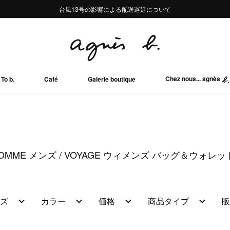
熊本地域地震の影響による配送遅延について
熊本地域地震の影響による配送遅延について
台風13号の影響による配送遅延について
Summer Sale 2buy10%OFF!!
Summer Sale 2buy10%OFF!!
Chez nous... agnès
To b.
Café
Galerie boutique
OMME メンズ
VOYAGE ウィメンズ バッグ＆ウォレッ
ズ
カラー
価格
商品タイプ
販