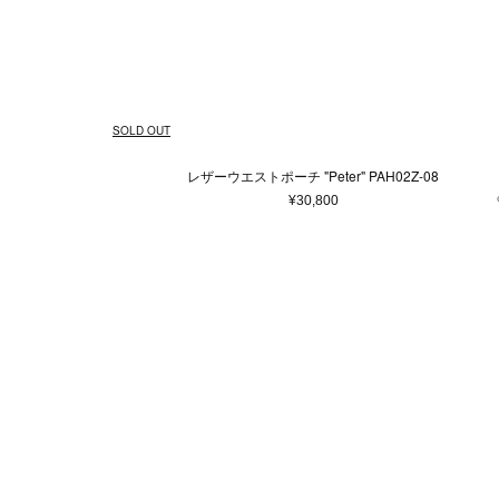
ウェア
ウィメンズ
5XS
通常商品
通常価格
在庫あり
Made in France
ホワイト
4XS
予約商品
セール
メンズ
バッグ
Made in 
ベージュ
3XS
アウター
ショ
Free
ピンク系
25cm
ゴールド
25.5
¥
トップス/シャツ
トー
58cm
ニット/セーター
ブラウン系
59cm
パープ
75c
バッ
SOLD OUT
カーディガン
ボス
0
1
2
3
Tシャツ/カットソー
ボデ
レザーウエストポーチ "Peter" PAH02Z-08
スウェット/パーカー
ビジ
9.5
10
10.5
¥30,800
パンツ
エコ
28
29
30
オールインワン
その他ウェア
37.5
38
38.5
45
46
48
ファッション雑貨
本/雑貨
帽子
本＆
105
110
アクセサリー
マフラー・ストール
ポーチ
ベルト