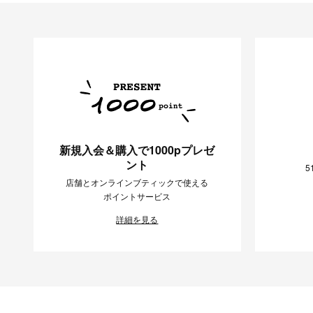
レッグウェア
シューズ
手袋
サングラス
ハンカチ・タオル
ネクタイ
その他
新規入会＆購入で1000pプレゼ
ント
5
店舗とオンラインブティックで使える
ポイントサービス
詳細を見る