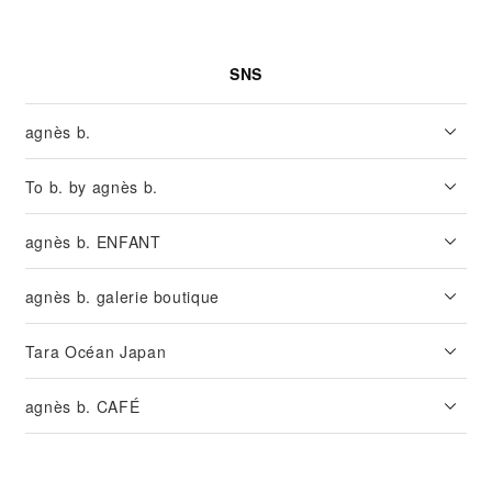
SNS
agnès b.
To b. by agnès b.
agnès b. ENFANT
agnès b. galerie boutique
Tara Océan Japan
agnès b. CAFÉ