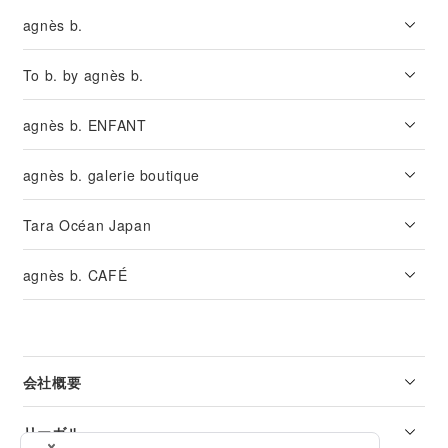
agnès b.
To b. by agnès b.
agnès b. ENFANT
agnès b. galerie boutique
Tara Océan Japan
agnès b. CAFÉ
会社概要
リーガル