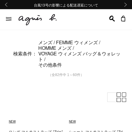
熊本地域地震の影響による配送遅延について
熊本地域地震の影響による配送遅延について
台風13号の影響による配送遅延について
Summer Sale 2buy10%OFF!!
Summer Sale 2buy10%OFF!!
前の画像
次の画
メンズ
FEMME ウィメンズ
HOMME メンズ
検索条件：
VOYAGE ウィメンズ バッグ＆ウォレッ
ト
その他条件
（全82件中 1～60件）
NEW
NEW
ロング マルチストラップ "Trip"
ショート マルチストラップ "Tri