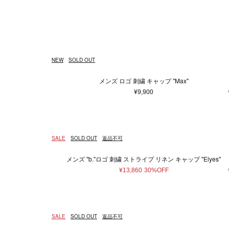
ウェア
ウィメンズ
5XS
通常商品
通常価格
在庫あり
Made in France
ホワイト
4XS
予約商品
セール
メンズ
バッグ
Made in 
ベージュ
3XS
アウター
ショ
Free
ピンク系
25cm
ゴールド
25.5
¥
トップス/シャツ
トー
58cm
ニット/セーター
ブラウン系
59cm
パープ
75c
バッ
NEW
SOLD OUT
カーディガン
ボス
0
1
2
3
Tシャツ/カットソー
ボデ
メンズ ロゴ 刺繍 キャップ "Max"
スウェット/パーカー
ビジ
9.5
10
10.5
¥9,900
パンツ
エコ
28
29
30
オールインワン
その他ウェア
37.5
38
38.5
SALE
SOLD OUT
返品不可
45
46
48
ファッション雑貨
本/雑貨
メンズ "b."ロゴ 刺繍 ストライプ リネン キャップ "Elyes"
帽子
本＆
105
110
¥13,860
30%OFF
アクセサリー
マフラー・ストール
ポーチ
SALE
SOLD OUT
返品不可
ベルト