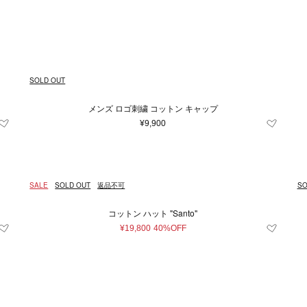
Japan
キッズ＆ベビー
再入荷アイテム
XXS
イエロー系
財布＆小物
XS
ユニセックス
S
シルバー系
M
時計
L
ルダーバッグ
財布
時計
系
cm
26cm
グレー系
26.5cm
〜
ブルー系
27cm
27.5c
レ
¥
トバッグ
コインケース
条件をクリア
条件をクリア
条件をクリア
条件をクリア
条件をクリア
この条件で絞り込む
この条件で絞り込む
この条件で絞り込む
この条件で絞り込む
この条件で絞り込む
ル系
m
クパック
80cm
オレンジ系
カードケース＆パスケース
85cm
90cm
95cm
条件をクリア
この条件で絞り込む
SOLD OUT
トンバッグ
キーケース＆キーホルダー
3.5
4
4.5
5
7
ィバッグ
スマホグッズ
メンズ ロゴ刺繍 コットン キャップ
条件をクリア
この条件で絞り込む
ネスバッグ
その他
11
11.5
12.5
13
13.5
¥9,900
バッグ
31
32
33
34
35
35
39
39.5
40
41
41.5
SALE
SOLD OUT
返品不可
SO
50
52
54
56
58
60
コットン ハット "Santo"
雑貨
¥19,800
40%OFF
条件をクリア
この条件で絞り込む