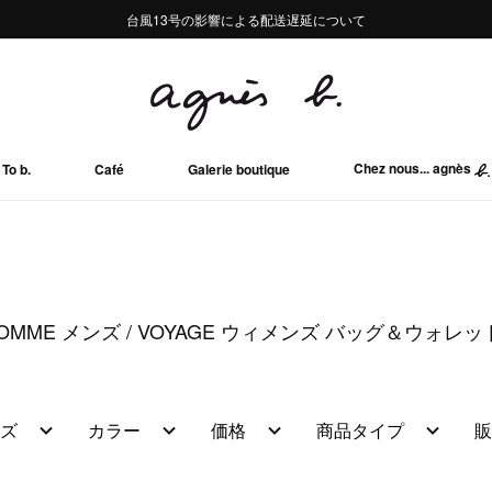
熊本地域地震の影響による配送遅延について
熊本地域地震の影響による配送遅延について
台風13号の影響による配送遅延について
Summer Sale 2buy10%OFF!!
Summer Sale 2buy10%OFF!!
Chez nous... agnès
To b.
Café
Galerie boutique
OMME メンズ
VOYAGE ウィメンズ バッグ＆ウォレッ
ズ
カラー
価格
商品タイプ
販