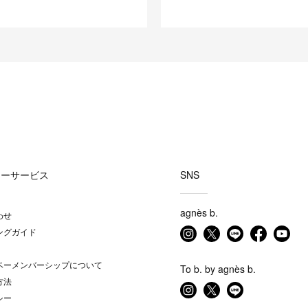
マーサービス
SNS
agnès b.
わせ
ングガイド
ベーメンバーシップについて
To b. by agnès b.
方法
シー