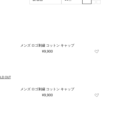
ブラック系
マザーズグッズ
XL
XXL
グリーン系
3XL
マザーズバッグ
m
ッド系
56cm
その他
57cm
105cm
110cm
7.5
8
8.5
9
メンズ ロゴ刺繍 コットン キャップ
24
26
27
¥9,900
.5
36
37
42
43
44
LD OUT
62
64
100
メンズ ロゴ刺繍 コットン キャップ
¥9,900