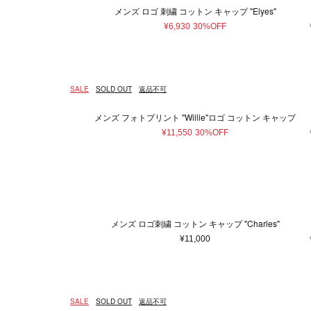
レッグウェア
メンズ ロゴ 刺繍 コットン キャップ "Elyes"
シューズ
¥6,930
30%OFF
手袋
サングラス
ハンカチ・タオル
SALE
SOLD OUT
返品不可
ネクタイ
その他
メンズ フォトプリント "Willie"ロゴ コットン キャップ
¥11,550
30%OFF
メンズ ロゴ刺繍 コットン キャップ "Charles"
¥11,000
SALE
SOLD OUT
返品不可