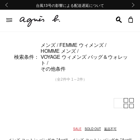
熊本地域地震の影響による配送遅延について
熊本地域地震の影響による配送遅延について
台風13号の影響による配送遅延について
Summer Sale 2buy10%OFF!!
Summer Sale 2buy10%OFF!!
前の画像
次の画
メンズ
FEMME ウィメンズ
HOMME メンズ
検索条件：
VOYAGE ウィメンズ バッグ＆ウォレッ
ト
その他条件
（全2件中 1～2件）
SALE
SOLD OUT
返品不可
メンズ コットン バンダナ "Austi
メンズ コットン バンダナ "Austi