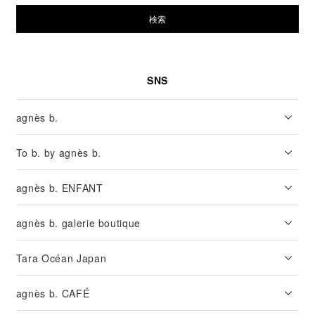
検索
SNS
agnès b.
To b. by agnès b.
agnès b. ENFANT
agnès b. galerie boutique
Tara Océan Japan
agnès b. CAFÉ