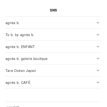
SNS
agnès b.
To b. by agnès b.
agnès b. ENFANT
agnès b. galerie boutique
Tara Océan Japan
agnès b. CAFÉ