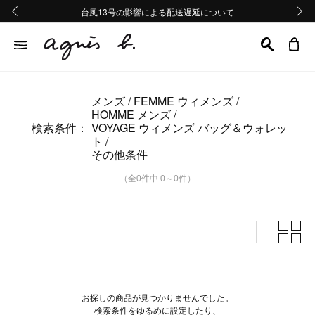
熊本地域地震の影響による配送遅延について
熊本地域地震の影響による配送遅延について
台風13号の影響による配送遅延について
Summer Sale 2buy10%OFF!!
Summer Sale 2buy10%OFF!!
前の画像
次の画
メンズ
FEMME ウィメンズ
HOMME メンズ
検索条件：
VOYAGE ウィメンズ バッグ＆ウォレッ
ト
その他条件
（全0件中 0～0件）
お探しの商品が見つかりませんでした。
検索条件をゆるめに設定したり、