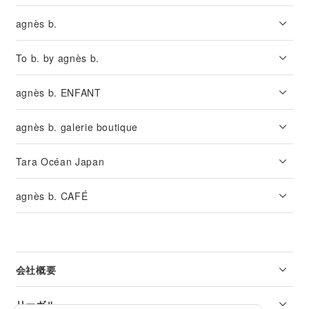
agnès b.
To b. by agnès b.
agnès b. ENFANT
agnès b. galerie boutique
Tara Océan Japan
agnès b. CAFÉ
会社概要
リーガル