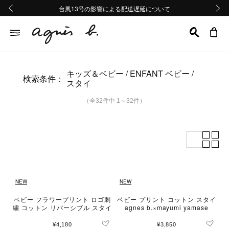
熊本地域地震の影響による配送遅延について
熊本地域地震の影響による配送遅延について
台風13号の影響による配送遅延について
Summer Sale 2buy10%OFF!!
Summer Sale 2buy10%OFF!!
前の画像
次の画
キッズ＆ベビー
ENFANT ベビー
検索条件：
スタイ
（全32件中 1～32件）
NEW
NEW
ベビー フラワープリント ロゴ刺
ベビー プリント コットン スタイ
繍 コットン リバーシブル スタイ
agnes b.×mayumi yamase
¥4,180
¥3,850