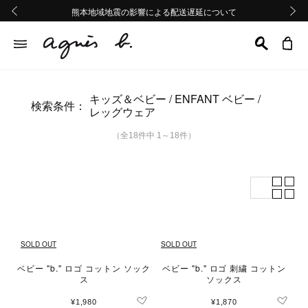
熊本地域地震の影響による配送遅延について
熊本地域地震の影響による配送遅延について
Summer Sale 2buy10%OFF!!
Summer Sale 2buy10%OFF!!
前の画像
次の画
キッズ＆ベビー
ENFANT ベビー
検索条件：
レッグウェア
（全18件中 1～18件）
SOLD OUT
SOLD OUT
ベビー "b." ロゴ コットン ソック
ベビー "b." ロゴ 刺繍 コットン
ス
ソックス
¥1,980
¥1,870