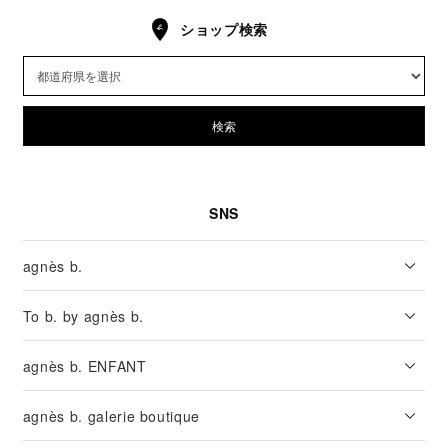
ショップ検索
検索
SNS
agnès b.
To b. by agnès b.
agnès b. ENFANT
agnès b. galerie boutique