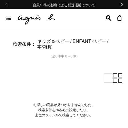
熊本地域地震の影響による配送遅延について
熊本地域地震の影響による配送遅延について
台風13号の影響による配送遅延について
Summer Sale 2buy10%OFF!!
Summer Sale 2buy10%OFF!!
前の画像
次の画
キッズ＆ベビー
ENFANT ベビー
検索条件：
本/雑貨
（全0件中 0～0件）
お探しの商品が見つかりませんでした。
検索条件をゆるめに設定したり、
上位のジャンルで検索してください。