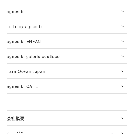
agnès b.
To b. by agnès b.
agnès b. ENFANT
agnès b. galerie boutique
Tara Océan Japan
agnès b. CAFÉ
会社概要
リーガル