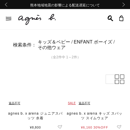
熊本地域地震の影響による配送遅延について
熊本地域地震の影響による配送遅延について
Summer Sale 2buy10%OFF!!
Summer Sale 2buy10%OFF!!
前の画像
次の画
キッズ＆ベビー
ENFANT ボーイズ
検索条件：
その他ウェア
（全2件中 1～2件）
返品不可
SALE
返品不可
agnes b. x arena ジュニアスパ
agnes b. x arena キッズ スパッ
ッツ 水着
ツ スイムウェア
¥8,800
¥6,160
30%OFF