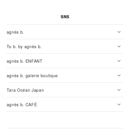
SNS
agnès b.
To b. by agnès b.
agnès b. ENFANT
agnès b. galerie boutique
Tara Océan Japan
agnès b. CAFÉ