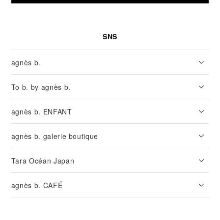
SNS
agnès b.
To b. by agnès b.
agnès b. ENFANT
agnès b. galerie boutique
Tara Océan Japan
agnès b. CAFÉ