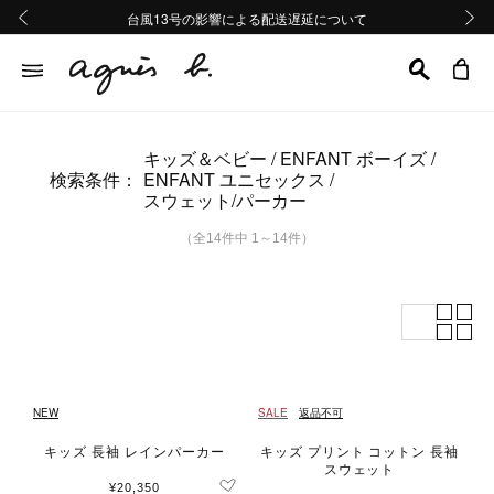
熊本地域地震の影響による配送遅延について
熊本地域地震の影響による配送遅延について
台風13号の影響による配送遅延について
Summer Sale 2buy10%OFF!!
Summer Sale 2buy10%OFF!!
前の画像
次の画
キッズ＆ベビー
ENFANT ボーイズ
検索条件：
ENFANT ユニセックス
スウェット/パーカー
（全14件中 1～14件）
NEW
SALE
返品不可
キッズ 長袖 レインパーカー
キッズ プリント コットン 長袖
スウェット
¥20,350