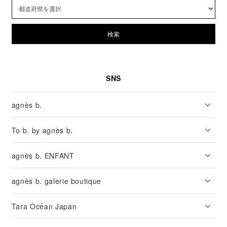
検索
SNS
agnès b.
To b. by agnès b.
agnès b. ENFANT
agnès b. galerie boutique
Tara Océan Japan