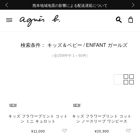
熊本地域地震の影響による配送遅延について
熊本地域地震の影響による配送遅延について
Summer Sale 2buy10%OFF!!
Summer Sale 2buy10%OFF!!
前の画像
次の画
検索条件：
キッズ＆ベビー
ENFANT ガールズ
（全209件中 1～60件）
NEW
NEW
キッズ フラワープリント コット
キッズ フラワープリント コット
ン ミニ キュロット
ン ノースリーブ ワンピース
¥11,000
¥20,900