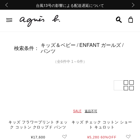
熊本地域地震の影響による配送遅延について
熊本地域地震の影響による配送遅延について
台風13号の影響による配送遅延について
Summer Sale 2buy10%OFF!!
Summer Sale 2buy10%OFF!!
前の画像
次の画
キッズ＆ベビー
ENFANT ガールズ
検索条件：
パンツ
（全6件中 1～6件）
SALE
返品不可
キッズ フラワープリント チェッ
キッズ チェック コットン ショー
ク コットン クロップド パンツ
ト キュロット
¥17,600
¥5,280
60%OFF