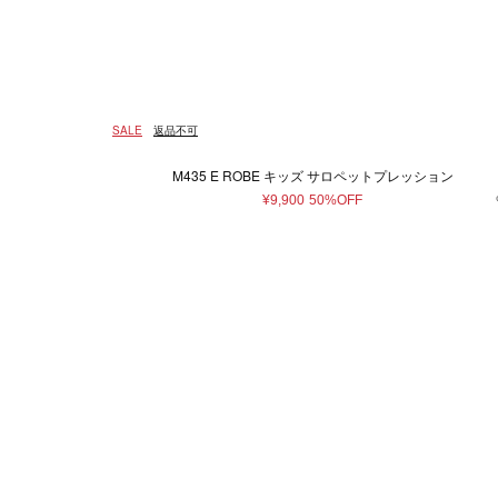
ウェア
ウィメンズ
5XS
通常商品
通常価格
在庫あり
Made in France
ホワイト
4XS
予約商品
セール
メンズ
マザーズグッ
Made in 
ベージュ
3XS
アウター
マザ
Free
ピンク系
95～100cm（3歳）
ゴールド
¥
トップス/シャツ
雑貨
130～140cm（10歳）
ニット/セーター
ブラウン系
パープ
14
SALE
返品不可
カーディガン
70～80cm(1歳）
80～85
Tシャツ/カットソー
M435 E ROBE キッズ サロペットプレッション
スウェット/パーカー
14.5cm
15cm
16
¥9,900
50%OFF
パンツ
22.5cm
43cm
46
スカート
ワンピース
19～20cm
21～22cm
オールインワン
33～34cm
35～36cm
ロンパース
スタイ
12～14歳
14歳～
その他ウェア
29
30
31
38
38.5
39