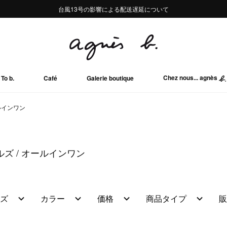
熊本地域地震の影響による配送遅延について
熊本地域地震の影響による配送遅延について
台風13号の影響による配送遅延について
Summer Sale 2buy10%OFF!!
Summer Sale 2buy10%OFF!!
Chez nous... agnès
To b.
Café
Galerie boutique
ルインワン
ールズ
オールインワン
ズ
カラー
価格
商品タイプ
販