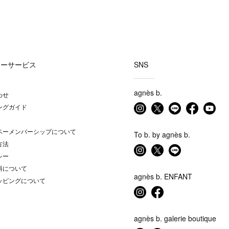
マーサービス
SNS
agnès b.
わせ
ングガイド
ベーメンバーシップについて
To b. by agnès b.
方法
シー
料について
agnès b. ENFANT
ッピングについて
agnès b. galerie boutique